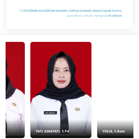
Pendidikan adalah jembatan menuju masa depan yang kamu
Pendidikan adalah senjata paling ampuh yang dapat kamu
gunakan untuk mengubah dunia
impikan
YATI JUHAYATI, S.Pd
YULIA, S.Kom