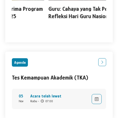
ram
Guru: Cahaya yang Tak Pernah Padam —
DP
Refleksi Hari Guru Nasional 2025
Ja
Ber
Agenda
Tes Kemampuan Akademik (TKA)
05
Acara telah lewat
Nov
Rabu -
07:00