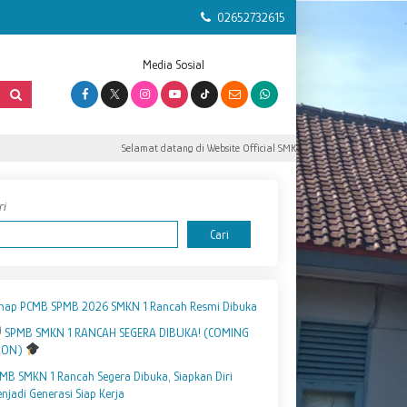
02652732615
Media Sosial
Selamat datang di Website Official SMK Negeri 1 Rancah.
ri
Cari
hap PCMB SPMB 2026 SMKN 1 Rancah Resmi Dibuka
SPMB SMKN 1 RANCAH SEGERA DIBUKA! (COMING
OON)
MB SMKN 1 Rancah Segera Dibuka, Siapkan Diri
njadi Generasi Siap Kerja