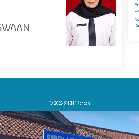
An
Lo
Gu
ISWAAN
Re
© 2025 SMKN 1 Rancah