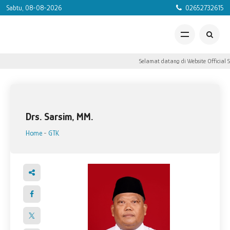
Sabtu, 08-08-2026
02652732615
Selamat datang di Website Official S
Drs. Sarsim, MM.
Home
-
GTK