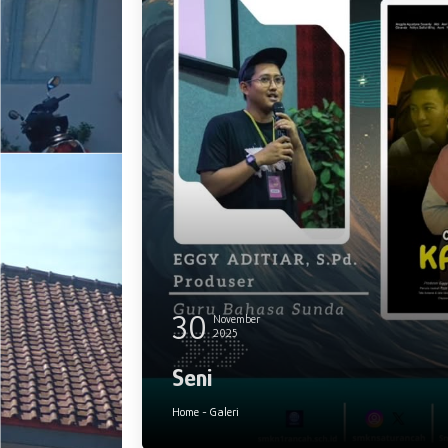
30
November
2025
Seni
Home
-
Galeri