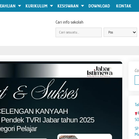
EAHLIAN
KURIKULUM
KESISWAAN
DOWNLOAD
KONTAK
Cari info sekolah
Ca
Ta
S
SP
Me