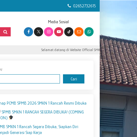
02652732615
Media Sosial
Selamat datang di Website Official SMK Negeri 1 Rancah.
S
ri
Cari
hap PCMB SPMB 2026 SMKN 1 Rancah Resmi Dibuka
SPMB SMKN 1 RANCAH SEGERA DIBUKA! (COMING
OON)
MB SMKN 1 Rancah Segera Dibuka, Siapkan Diri
njadi Generasi Siap Kerja