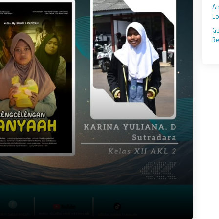
An
Lo
Gu
Re