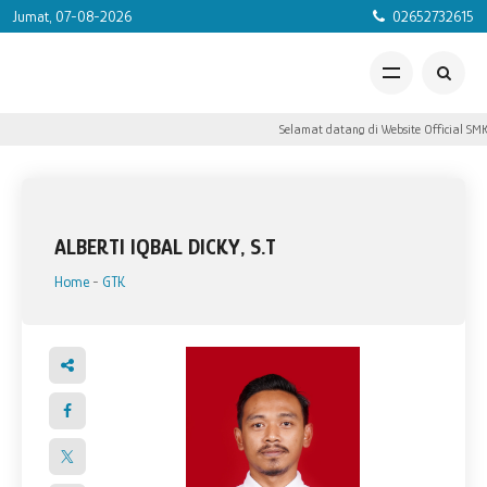
Jumat, 07-08-2026
02652732615
Selamat datang di Website Official SMK
ALBERTI IQBAL DICKY, S.T
Home
-
GTK