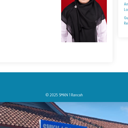
An
Lo
Gu
Re
© 2025 SMKN 1 Rancah