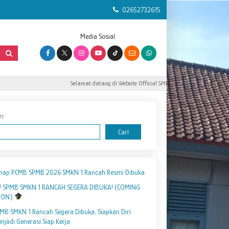
02652732615
Media Sosial
Selamat datang di Website Official SMK Negeri 1 Rancah.
ri
Cari
hap PCMB SPMB 2026 SMKN 1 Rancah Resmi Dibuka
SPMB SMKN 1 RANCAH SEGERA DIBUKA! (COMING
OON)
MB SMKN 1 Rancah Segera Dibuka, Siapkan Diri
njadi Generasi Siap Kerja