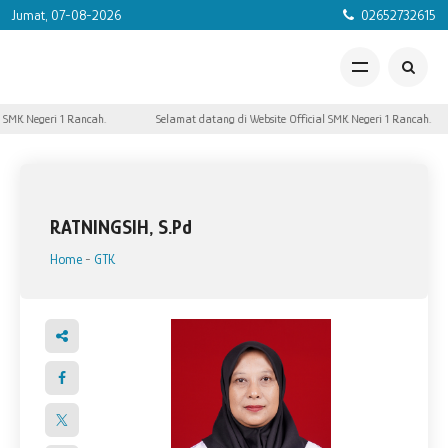
Jumat, 07-08-2026
02652732615
 SMK Negeri 1 Rancah.
Selamat datang di Website Official SMK Negeri 1 Rancah.
RATNINGSIH, S.Pd
Home
-
GTK