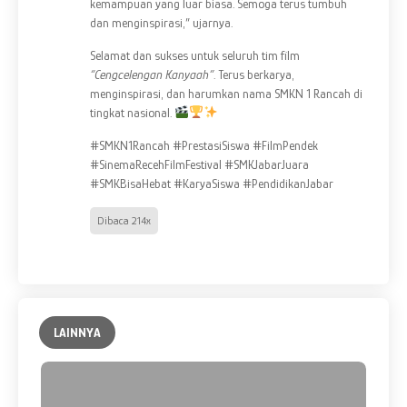
kemampuan yang luar biasa. Semoga terus tumbuh
dan menginspirasi,” ujarnya.
Selamat dan sukses untuk seluruh tim film
“Cengcelengan Kanyaah”
. Terus berkarya,
menginspirasi, dan harumkan nama SMKN 1 Rancah di
tingkat nasional.
#SMKN1Rancah #PrestasiSiswa #FilmPendek
#SinemaRecehFilmFestival #SMKJabarJuara
#SMKBisaHebat #KaryaSiswa #PendidikanJabar
Dibaca 214x
LAINNYA