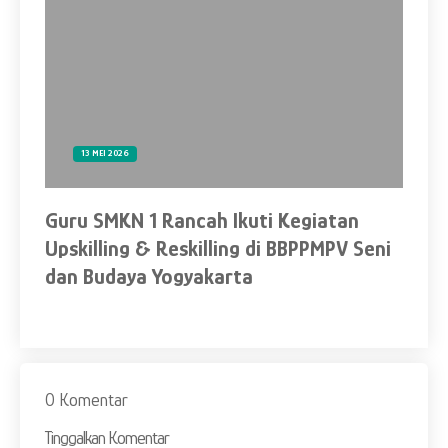
13 MEI 2026
lar
Guru SMKN 1 Rancah Ikuti Kegiatan
Apr
ih
Upskilling & Reskilling di BBPPMPV Seni
SM
dan Budaya Yogyakarta
0 Komentar
Tinggalkan Komentar