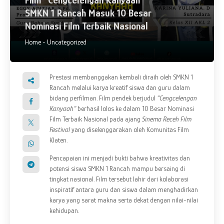
Film “Cengcelengan Kanyaah”
SMKN 1 Rancah Masuk 10 Besar
Nominasi Film Terbaik Nasional
Home
-
Uncategorized
Prestasi membanggakan kembali diraih oleh SMKN 1
Rancah melalui karya kreatif siswa dan guru dalam
bidang perfilman. Film pendek berjudul
“Cengcelengan
Kanyaah”
berhasil lolos ke dalam 10 Besar Nominasi
Film Terbaik Nasional pada ajang
Sinema Receh Film
Festival
yang diselenggarakan oleh Komunitas Film
Klaten.
Pencapaian ini menjadi bukti bahwa kreativitas dan
potensi siswa SMKN 1 Rancah mampu bersaing di
tingkat nasional. Film tersebut lahir dari kolaborasi
inspiratif antara guru dan siswa dalam menghadirkan
karya yang sarat makna serta dekat dengan nilai-nilai
kehidupan.