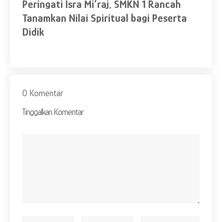
Peringati Isra Mi’raj, SMKN 1 Rancah
Se
Tanamkan Nilai Spiritual bagi Peserta
Je
N 1
Didik
0 Komentar
Tinggalkan Komentar