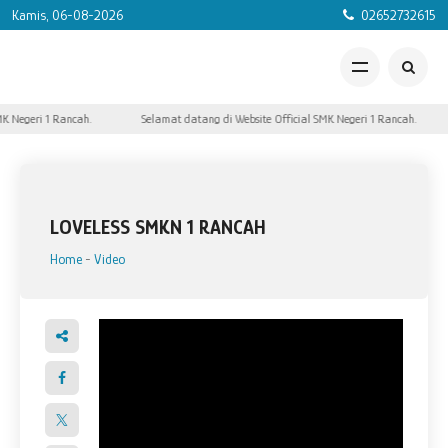
Kamis, 06-08-2026
02652732615
K Negeri 1 Rancah.
Selamat datang di Website Official SMK Negeri 1 Rancah.
LOVELESS SMKN 1 RANCAH
Home
-
Video