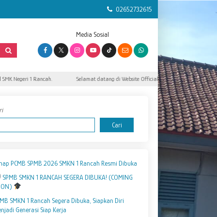
02652732615
Media Sosial
SMK Negeri 1 Rancah.
Selamat datang di Website Official SMK Negeri 1 Rancah.
ri
Cari
hap PCMB SPMB 2026 SMKN 1 Rancah Resmi Dibuka
SPMB SMKN 1 RANCAH SEGERA DIBUKA! (COMING
OON)
MB SMKN 1 Rancah Segera Dibuka, Siapkan Diri
njadi Generasi Siap Kerja