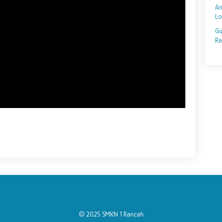
An
Lo
Gu
Re
© 2025 SMKN 1 Rancah