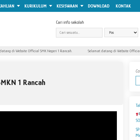
EAHLIAN
KURIKULUM
KESISWAAN
DOWNLOAD
KONTAK
Cari info sekolah
tang di Website Official SMK Negeri 1 Rancah.
Selamat datang di Website Official 
Ca
SMKN 1 Rancah
Ta
S
SP
Me