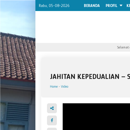
Rabu, 05-08-2026
BERANDA
PROFIL
K
Selamat da
JAHITAN KEPEDUALIAN – 
Home
-
Video